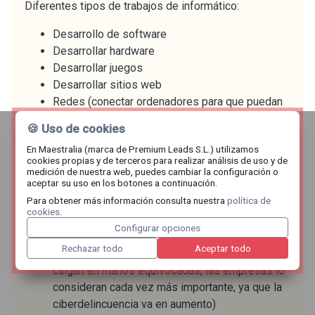
Diferentes tipos de trabajos de informático:
Desarrollo de software
Desarrollar hardware
Desarrollar juegos
Desarrollar sitios web
Redes (conectar ordenadores para que puedan
intercambiar datos)
🍪 Uso de cookies
Testing (asegurarse de que el software o el
En Maestralia (marca de Premium Leads S.L.) utilizamos
hardware funcionan correctamente antes de que
cookies propias y de terceros para realizar análisis de uso y de
se pongan a disposición del público)
medición de nuestra web, puedes cambiar la configuración o
aceptar su uso en los botones a continuación.
Soporte informático (proporcionar ayuda y
Para obtener más información consulta nuestra
política de
soporte a particulares o empresas con sus
cookies
.
problemas informáticos)
Configurar opciones
Ciberseguridad (proteger los sistemas
Rechazar todo
Aceptar todo
informáticos y los datos de ataques o de que
caigan en manos equivocadas; las empresas lo
consideran cada vez más importante, ya que la
ciberdelincuencia va en aumento)