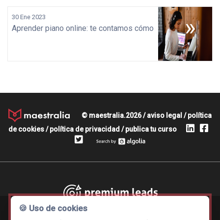
30 Ene 2023
»
Aprender piano online: te contamos cómo
© maestralia.2026 /
aviso legal
/
política
de cookies
/
política de privacidad
/
publica tu curso
Premium leads
🍪 Uso de cookies