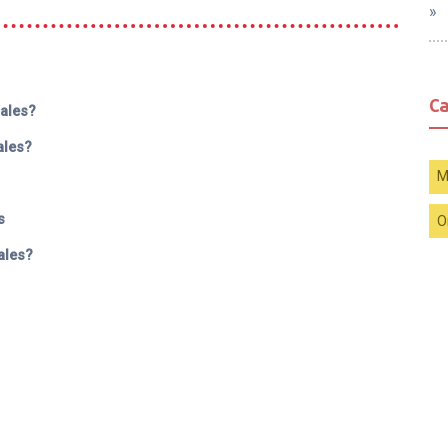
»
C
males?
ales?
M
s
O
ales?