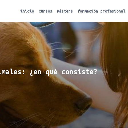
inicio
cursos
másters
formación profesional
imales: ¿en qué consiste?