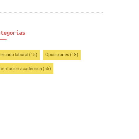
ategorías
ercado laboral (15)
Oposiciones (18)
rientación académica (55)