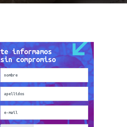
te informamos
sin compromiso