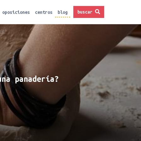
buscar
oposiciones
centros
blog
una panadería?