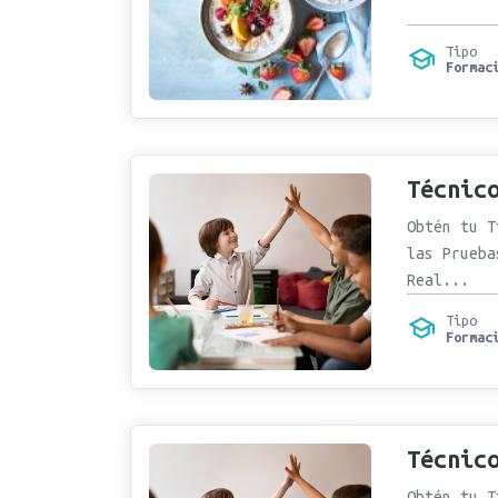
Tipo
Formac
Técnic
Obtén tu T
las Prueba
Real...
Tipo
Formac
Técnic
Obtén tu T