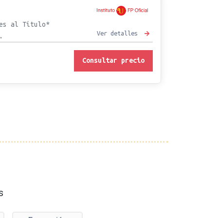
es al Título*
Ver detalles
.
Consultar precio
s