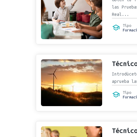
las Prueba
Real...
Tipo
Formac
Técnic
Introdúcet
aprueba la
Tipo
Formac
Técnic