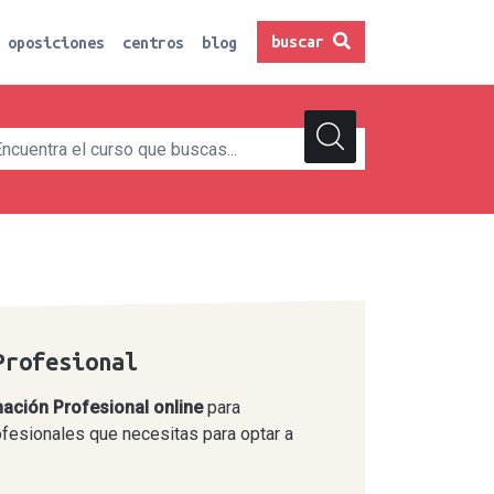
buscar
oposiciones
centros
blog
Profesional
ción Profesional online
para
ofesionales que necesitas para optar a