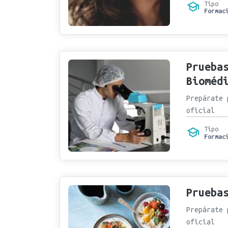
Tipo
Formac
Prueba
Bioméd
Prepárate 
oficial
Tipo
Formac
Prueba
Prepárate 
oficial