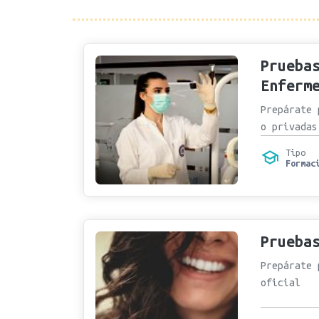
Prueba
Enferm
Prepárate 
o privadas
Tipo
Formac
Prueba
Prepárate 
oficial