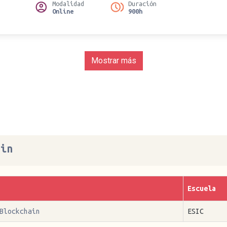
Modalidad
Duración
Online
900h
Mostrar más
ain
Escuela
Blockchain
ESIC