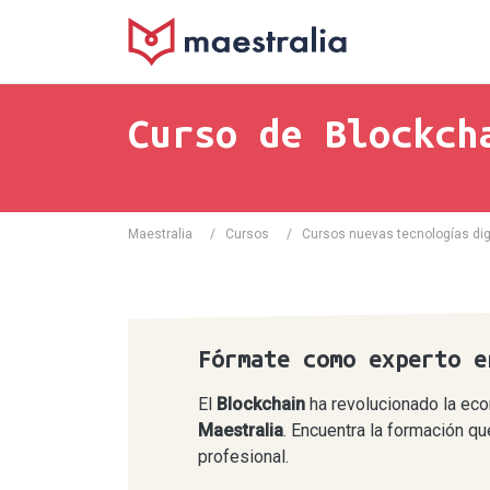
Curso de Blockch
Maestralia
/
Cursos
/
Cursos nuevas tecnologías dig
Fórmate como experto e
El
Blockchain
ha revolucionado la eco
Maestralia
. Encuentra la formación q
profesional.