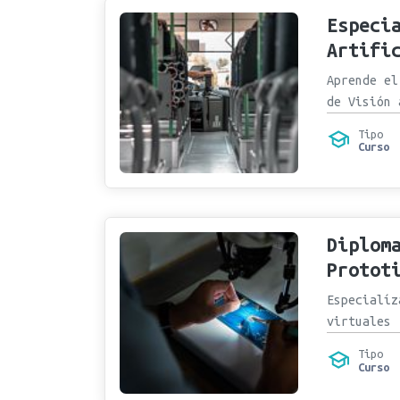
Especi
Artifi
Aprende el
de Visión 
Tipo
Curso
Diplom
Protot
Especialíz
virtuales
Tipo
Curso