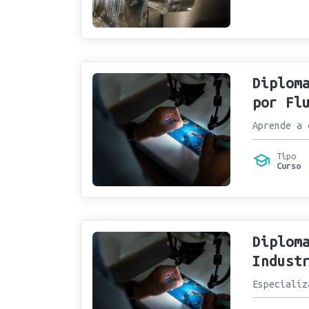
Diplom
por Fl
Aprende a 
Tipo
Curso
Diplom
Indust
Especialíz