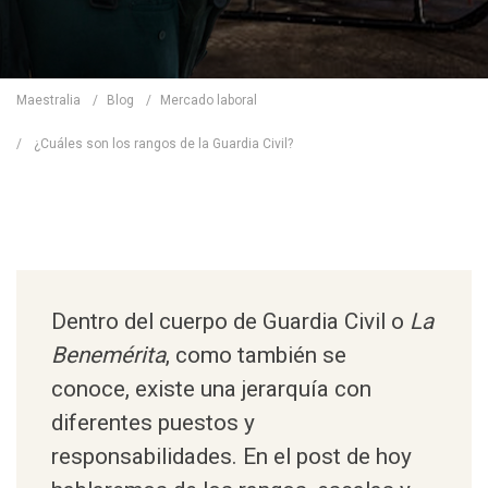
Maestralia
/
Blog
/
Mercado laboral
/
¿Cuáles son los rangos de la Guardia Civil?
Dentro del cuerpo de Guardia Civil o
La
Benemérita
, como también se
conoce, existe una jerarquía con
diferentes puestos y
responsabilidades. En el post de hoy