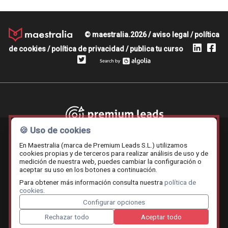
© maestralia.2026 /
aviso legal
/
política
de cookies
/
política de privacidad
/
publica tu curso
Premium leads
🍪 Uso de cookies
En Maestralia (marca de Premium Leads S.L.) utilizamos
cookies propias y de terceros para realizar análisis de uso y de
medición de nuestra web, puedes cambiar la configuración o
Contratar.online
Beemy.es
Maestralia
aceptar su uso en los botones a continuación.
Para obtener más información consulta nuestra
política de
cookies
.
Configurar opciones
Rechazar todo
Aceptar todo
Cruceros mediterráneo
A Santiago voy
Renting Coc