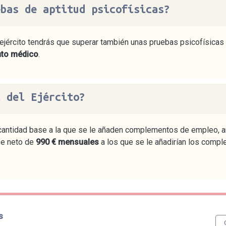
ebas de aptitud psicofísicas?
 ejército tendrás que superar también unas pruebas psicofísica
nto médico
.
l del Ejército?
ntidad base a la que se le añaden complementos de empleo, anti
se neto de
990 € mensuales
a los que se le añadirían los compl
s
6 /
aviso legal
/
política de cookies
/
política de privacidad
/
publica 