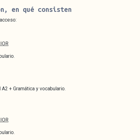
on, en qué consisten
acceso:
RIOR
ulario.
l A2 + Gramática y vocabulario.
RIOR
ulario.