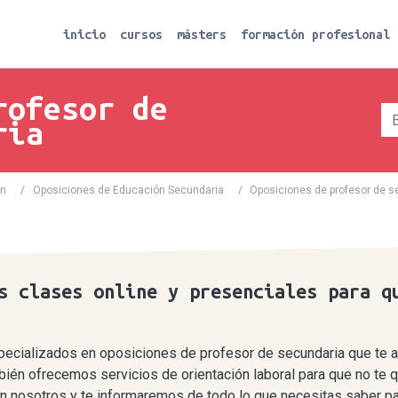
inicio
cursos
másters
formación profesional
rofesor de
ria
ón
/
Oposiciones de Educación Secundaria
/
Oposiciones de profesor de s
s clases online y presenciales para q
cializados en oposiciones de profesor de secundaria que te ay
bién ofrecemos servicios de orientación laboral para que no te
n nosotros y te informaremos de todo lo que necesitas saber pa