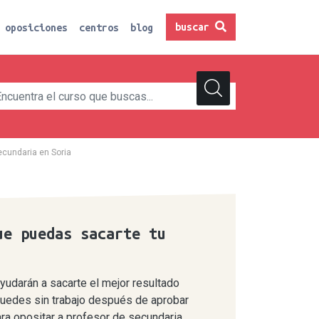
buscar
oposiciones
centros
blog
ecundaria en Soria
ue puedas sacarte tu
udarán a sacarte el mejor resultado
 quedes sin trabajo después de aprobar
ra opositar a profesor de secundaria