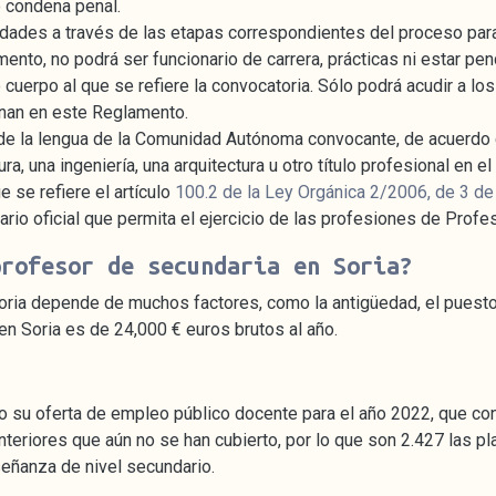
o condena penal.
dades a través de las etapas correspondientes del proceso para
mento, no podrá ser funcionario de carrera, prácticas ni estar 
cuerpo al que se refiere la convocatoria. Sólo podrá acudir a lo
nan en este Reglamento.
o de la lengua de la Comunidad Autónoma convocante, de acuerdo 
ura, una ingeniería, una arquitectura u otro título profesional en 
 se refiere el artículo
100.2 de la Ley Orgánica 2/2006, de 3 de
rio oficial que permita el ejercicio de las profesiones de Profes
profesor de secundaria en Soria?
oria depende de muchos factores, como la antigüedad, el puesto
n Soria es de 24,000 € euros brutos al año.
o su oferta de empleo público docente para el año 2022, que co
nteriores que aún no se han cubierto, por lo que son 2.427 las 
señanza de nivel secundario.