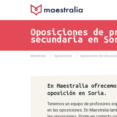
Oposiciones de p
secundaria en So
Maestralia
/
Oposiciones
/
Oposiciones de Educaci
En Maestralia ofrecemo
oposición en Soria.
Tenemos un equipo de profesores espe
en las oposiciones. En Maestralia tam
las oposiciones. Ponte en contacto co