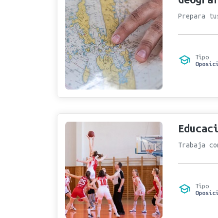
Prepara tu
Tipo
Oposic
Educac
Trabaja co
Tipo
Oposic