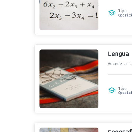
Tipo
Oposic
Lengua
Accede a l
Tipo
Oposic
Geogra