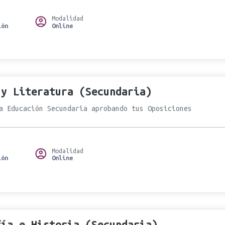
Modalidad
ión
Online
 y Literatura (Secundaria)
a Educación Secundaria aprobando tus Oposiciones
Modalidad
ión
Online
fía e Historia (Secundaria)