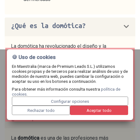
¿Qué es la domótica?
La domótica ha revolucionado el diseño y la
construcción de
edificios y viviendas inteligentes
.
🍪 Uso de cookies
Se trata de un sistema de tecnologías que se aplican
En Maestralia (marca de Premium Leads S.L.) utilizamos
para la automatización y control de los servicios de
cookies propias y de terceros para realizar análisis de uso y de
un edificio. Es decir, permite a los usuarios optimizar
medición de nuestra web, puedes cambiar la configuración o
aceptar su uso en los botones a continuación.
el uso de energía, aportar mayor seguridad, confort y
Para obtener más información consulta nuestra
política de
una comunicación con el sistema.
cookies
.
Configurar opciones
Rechazar todo
Aceptar todo
¿Por qué estudiar domótica?
La
domótica
es una de las profesiones más