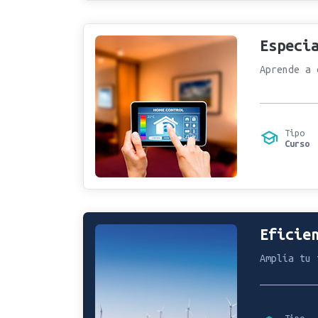
Especi
Aprende a 
Tipo
Curso
Eficie
Amplía tu 
Tipo