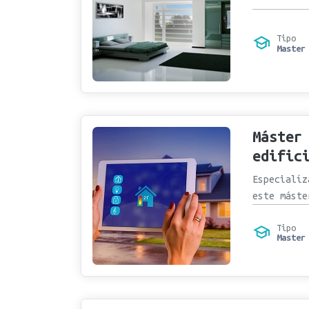
Tipo
Master
Máster
edific
Especialíz
este máste
Tipo
Master