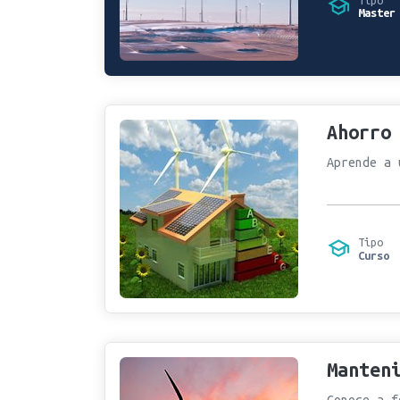
Master
Ahorro
Aprende a 
Tipo
Curso
Manten
Conoce a f