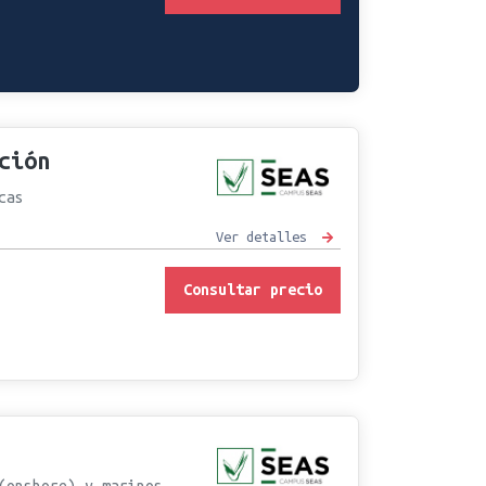
ción
cas
Ver detalles
Consultar precio
(onshore) y marinos