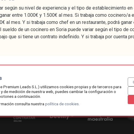
r según su nivel de experiencia y el tipo de establecimiento en 
ganar entre 1.000€ y 1.500€ al mes. Si trabaja como cocinero/a e
0€ al mes. Y si trabaja como chef en un restaurante, podrá ganar
 sueldo de un cocinero en Soria puede variar según el tipo de co
ajo que si tiene un contrato indefinido. Y si trabaja por cuenta 
s
6 /
aviso legal
/
política de cookies
/
política de privacidad
/
publica 
e Premium Leads S.L.) utilizamos cookies propias y de terceros para
so y de medición de nuestra web, puedes cambiar la configuración o
botones a continuación.
rmación consulta nuestra
política de cookies
.
Contratar.online
Beemy.es
Maestralia