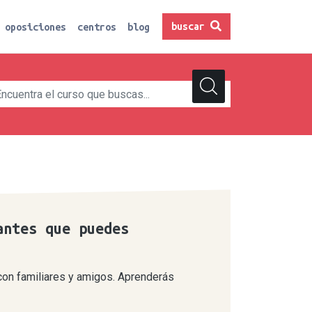
buscar
oposiciones
centros
blog
antes que puedes
con familiares y amigos. Aprenderás