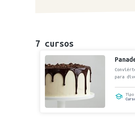
7
cursos
Panad
Conviért
para div
Tipo
Curs