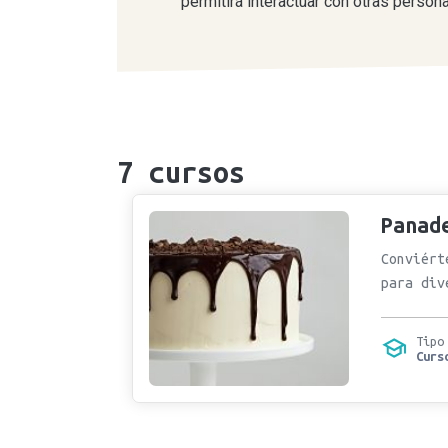
permitirá interactuar con otras perso
7
cursos
Panad
Conviért
para div
Tipo
Curs