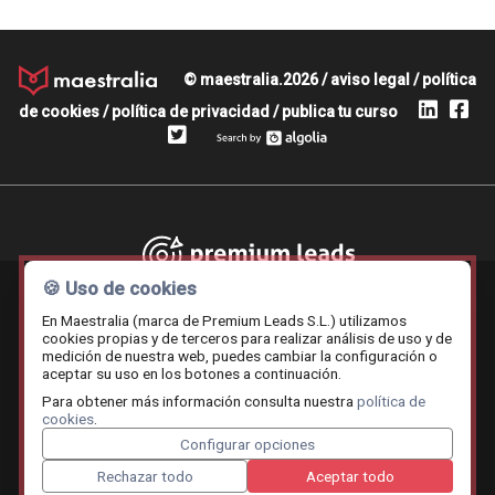
© maestralia.2026 /
aviso legal
/
política
de cookies
/
política de privacidad
/
publica tu curso
Premium leads
🍪 Uso de cookies
En Maestralia (marca de Premium Leads S.L.) utilizamos
cookies propias y de terceros para realizar análisis de uso y de
medición de nuestra web, puedes cambiar la configuración o
Contratar.online
Beemy.es
Maestralia
aceptar su uso en los botones a continuación.
Para obtener más información consulta nuestra
política de
cookies
.
Configurar opciones
Rechazar todo
Aceptar todo
Cruceros mediterráneo
A Santiago voy
Renting Coc