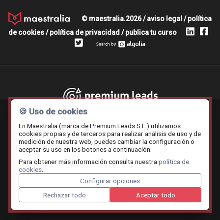
© maestralia.2026 /
aviso legal
/
política
de cookies
/
política de privacidad
/
publica tu curso
Premium leads
🍪 Uso de cookies
En Maestralia (marca de Premium Leads S.L.) utilizamos
cookies propias y de terceros para realizar análisis de uso y de
medición de nuestra web, puedes cambiar la configuración o
Contratar.online
Beemy.es
Maestralia
aceptar su uso en los botones a continuación.
Para obtener más información consulta nuestra
política de
cookies
.
Configurar opciones
Rechazar todo
Aceptar todo
Cruceros mediterráneo
A Santiago voy
Renting Coc