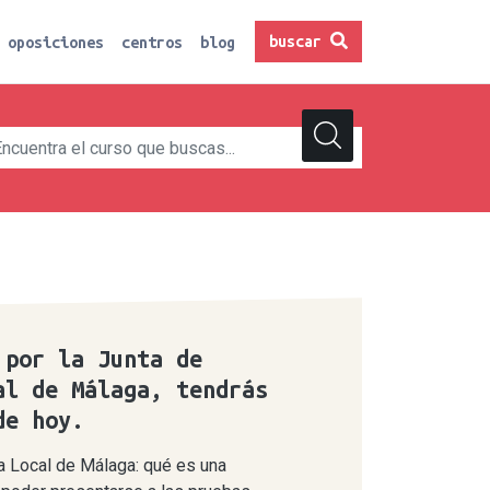
buscar
oposiciones
centros
blog
 por la Junta de
al de Málaga, tendrás
de hoy.
ía Local de Málaga: qué es una