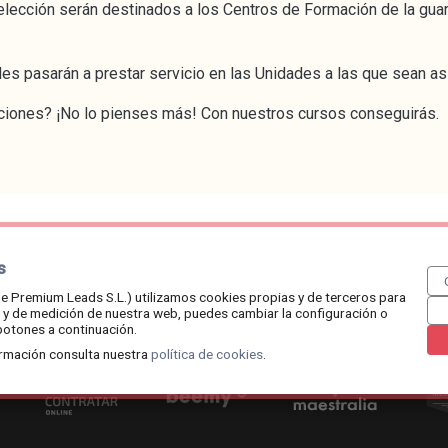
lección serán destinados a los Centros de Formación de la guard
viles pasarán a prestar servicio en las Unidades a las que sean a
iciones? ¡No lo pienses más! Con nuestros cursos conseguirás.
s
6 /
aviso legal
/
política de cookies
/
política de privacidad
/
publica 
e Premium Leads S.L.) utilizamos cookies propias y de terceros para
so y de medición de nuestra web, puedes cambiar la configuración o
botones a continuación.
rmación consulta nuestra
política de cookies
.
Contratar.online
Beemy.es
Maestralia