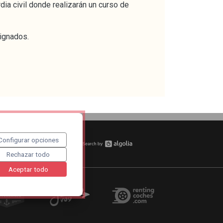
ia civil donde realizarán un curso de
signados.
Configurar opciones
tu curso
Rechazar todo
Aceptar todo
Cruceros mediterráneo
A Santiago voy
Renting Coches