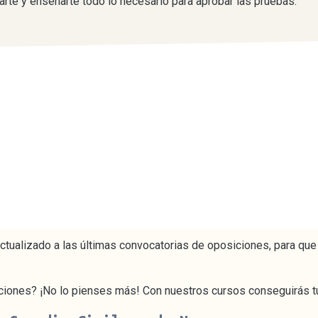
arte y enseñarte todo lo necesario para aprobar las pruebas.
ctualizado a las últimas convocatorias de oposiciones, para que
ciones? ¡No lo pienses más! Con nuestros cursos conseguirás tu 