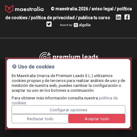
© maestralia.2026 /
aviso legal
/
política
de cookies
/
política de privacidad
/
publica tu curso
Premium leads
🍪 Uso de cookies
En Maestralia (marca de Premium Leads S.L.) utilizamos
cookies propias y de terceros para realizar análisis de uso y de
medición de nuestra web, puedes cambiar la configuración o
Contratar.online
Beemy.es
Maestralia
aceptar su uso en los botones a continuación.
Para obtener más información consulta nuestra
política de
cookies
.
Configurar opciones
Rechazar todo
Aceptar todo
Cruceros mediterráneo
A Santiago voy
Renting Coc