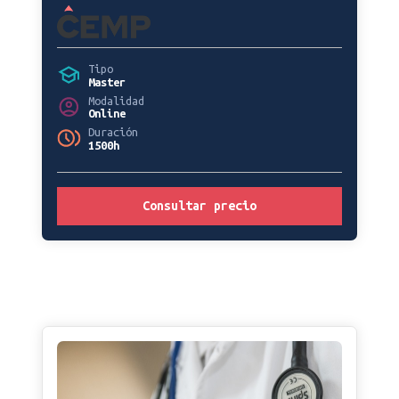
Tipo
Master
Modalidad
Online
Duración
1500h
Consultar precio