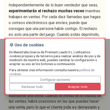
Independientemente de lo buen vendedor que seas,
experimentarás el rechazo muchas veces
mientras
trabajes en ventas. Por cada diez llamadas que hagas
o correos electrónicos que envíes, puede que
consigas que una persona hable contigo. El rechazo
es solo una parte del juego. Cuando estás deprimido,
las ventas te enseñan a sacudirte el polvo, levantarte
🍪 Uso de cookies
e intentarlo de nuevo. Y lo que es más importante, las
ventas enseñan humildad, que no todo lo que tienes
En Maestralia (marca de Premium Leads S.L.) utilizamos
cookies propias y de terceros para realizar análisis de uso y de
que ofrecer es algo que el mundo quiere, y eso está
medición de nuestra web, puedes cambiar la configuración o
perfectamente bien.
aceptar su uso en los botones a continuación.
Para obtener más información consulta nuestra
política de
Aprenderás cuándo hay que
cookies
.
Configurar opciones
dejarlo pasar
Rechazar todo
Aceptar todo
Si crees que el rechazo es duro, espera a tener que
abandonar una venta. Cuando te metas en el mundo de
las ventas, habrá ocasiones en las que puedas hacer
una venta, pero lo que el cliente pide es demasiado y