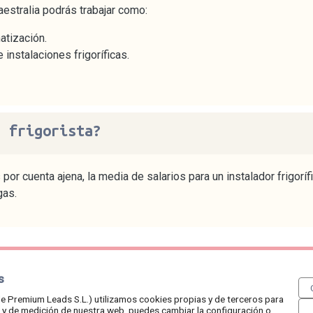
aestralia podrás trabajar como:
atización.
instalaciones frigoríficas.
r frigorista?
por cuenta ajena, la media de salarios para un instalador frigorí
gas.
s
6 /
aviso legal
/
política de cookies
/
política de privacidad
/
publica 
e Premium Leads S.L.) utilizamos cookies propias y de terceros para
so y de medición de nuestra web, puedes cambiar la configuración o