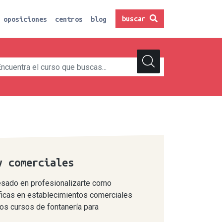
buscar
oposiciones
centros
blog
y comerciales
resado en profesionalizarte como
ficas en establecimientos comerciales
los cursos de fontanería para